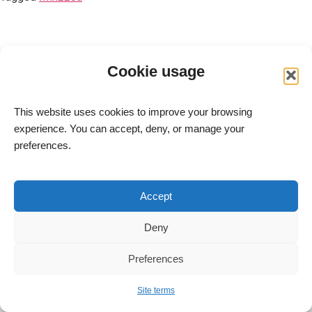
Cookie usage
This website uses cookies to improve your browsing
experience. You can accept, deny, or manage your
preferences.
meitav-tec Ltd. – Advanced HVAC Control Systems
Site Terms
Accept
Accessibility Statement
Deny
All rights reserved to meitav-tec Ltd. © 2004–2026
Address: 6 Yosef Sapir St., Rishon LeZion, Bldg. B, Floor 7,
Preferences
New Industrial Zone
Tel:
+972-3-9626462
Fax: +972-3-9626620
Site terms
E-mail:
info@meitavtec.com